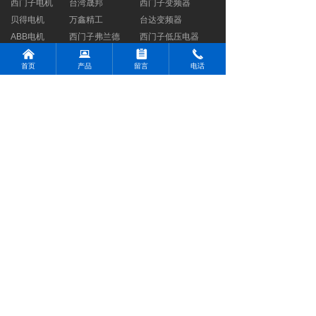
西门子电机
台湾晟邦
西门子变频器
贝得电机
万鑫精工
台达变频器
ABB电机
西门子弗兰德
西门子低压电器
낀
뀵
뀳
끅
东元电机
国茂
首页
产品
留言
电话
WEG电机
台湾成大
蜗轮蜗杆减速机
杭州常鑫机电设备有限公司
电话：0571-85772806
邮箱：53666800@qq.com
浙江省杭州市临平区北沙
地址：
西路经纬中耀大厦B座921
版权所有©杭州常鑫机电设备有限公司
浙ICP备19045102号