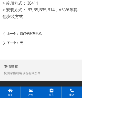
> 冷却方式： IC411
> 安装方式： B3,B5,B35,B14，V5,V6等其
他安装方式
上一个：
西门子刹车电机
ꄴ
下一个：
无
ꄲ
友情链接：
杭州常鑫机电设备有限公司
电机类
减速机类
变频器与低压电器
낀
뀵
뀳
끅
首页
产品
留言
电话
西门子电机
台湾晟邦
西门子变频器
贝得电机
万鑫精工
台达变频器
ABB电机
西门子弗兰德
西门子低压电器