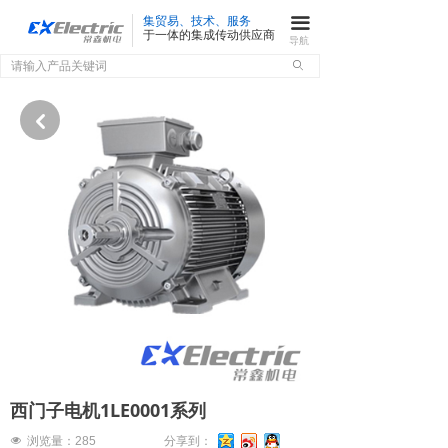
集贸易、技术、服务
끀
于一体的集成传动供应商
导航
ꄙ
낒
西门子电机1LE0001系列
넶
浏览量：
285
分享到：