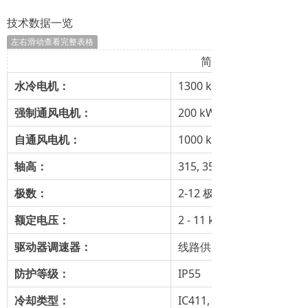
技术数据一览
左右滑动查看完整表格
简述
水冷电机：
1300 kW - 1700 kW
强制通风电机：
200 kW - 3000 kW
自通风电机：
1000 kW - 3000 kW
轴高：
315, 355, 400, 450, 500, 
极数：
2-12 极
额定电压：
2 - 11 kV
驱动器调速器：
线路供电和驱动器调速器
防护等级：
IP55
冷却类型：
IC411, IC416, IC71W