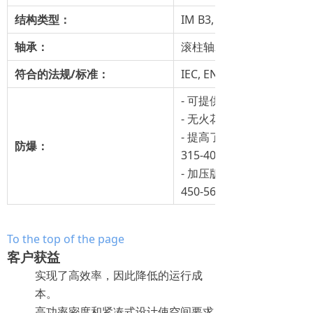
结构类型：
IM B3, IM B35, V1
轴承：
滚柱轴承、套筒轴承
符合的法规/标准：
IEC, EN, DIN, VDE
- 可提供防爆保护版产品
- 无火花 (Ex n) 可用于2 
- 提高了安全性(Ex e)，
防爆：
315-400
- 加压版本 ( Ex pe II)
450-560
To the top of the page
客户获益
实现了高效率，因此降低的运行成
本。
高功率密度和紧凑式设计使空间要求