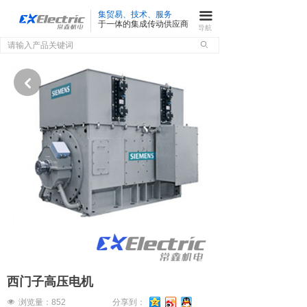
集贸易、技术、服务
끀
于一体的集成传动供应商
导航
ꄙ
낒
西门子高压电机
넶
浏览量：
852
分享到：