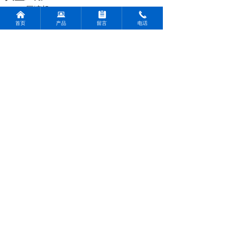
压缩机
낀
뀵
뀳
끅
风机
首页
产品
留言
电话
鼓风机
泵机
传送机系统
上一个：
西门子超高效电机
ꄴ
下一个：
西门子防爆电机
ꄲ
友情链接：
杭州常鑫机电设备有限公司
电机类
减速机类
变频器与低压电器