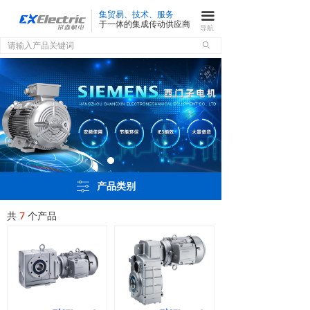
集贸易、技术、服务
끀
于一体的集成传动供应商
导航
ꄙ
ꀒ
产品类别
共
7
个产品