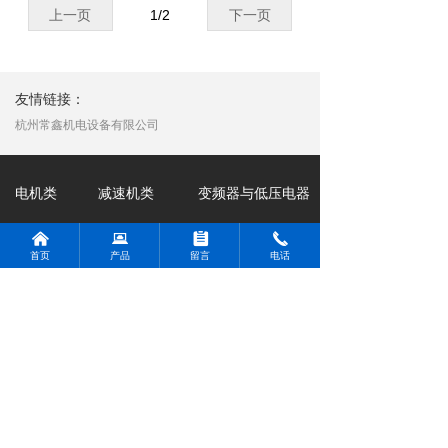
上一页
1
/
2
下一页
友情链接：
杭州常鑫机电设备有限公司
电机类
减速机类
变频器与低压电器
西门子电机
台湾晟邦
西门子变频器
낀
뀵
뀳
끅
首页
产品
留言
电话
贝得电机
万鑫精工
台达变频器
ABB电机
西门子弗兰德
西门子低压电器
东元电机
国茂
WEG电机
台湾成大
蜗轮蜗杆减速机
杭州常鑫机电设备有限公司